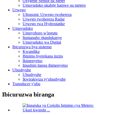
Oxygene Sensor na Meter
Umuvuduko ukabije hamwe na metero
Urwego
Ultrasonic Urwego rwohereza
Urwego rwohereza Radar
Urwego rwa Hydrostatike
Umuvuduko
Umuyoboro w'ingutu
Itumanaho ritandukanye
Umuvuduko wa Digital
Ibicuruzwa bya sisitemu
Kwandika
Ibipimo byerekana inzira
Ikimenyetso
Imashini itanga ibimenyetso
Ubushyuhe
Ubushyuhe
Ikwirakwiza ry'ubushyuhe
Transducer y'ubu
Ibicuruzwa biranga