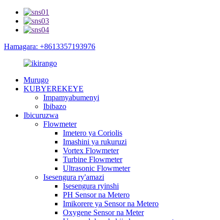
Hamagara: +8613357193976
Murugo
KUBYEREKEYE
Impamyabumenyi
Ibibazo
Ibicuruzwa
Flowmeter
Imetero ya Coriolis
Imashini ya rukuruzi
Vortex Flowmeter
Turbine Flowmeter
Ultrasonic Flowmeter
Isesengura ry'amazi
Isesengura ryinshi
PH Sensor na Metero
Imikorere ya Sensor na Metero
Oxygene Sensor na Meter