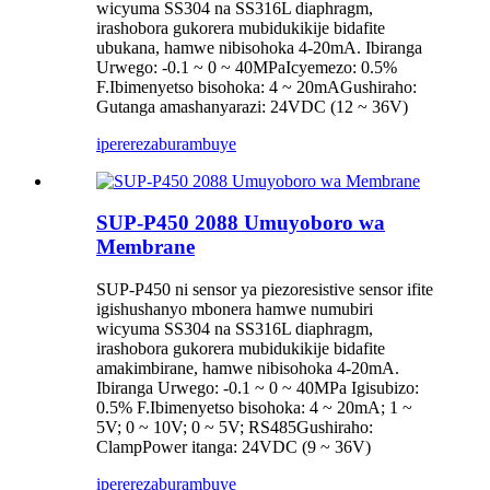
wicyuma SS304 na SS316L diaphragm,
irashobora gukorera mubidukikije bidafite
ubukana, hamwe nibisohoka 4-20mA. Ibiranga
Urwego: -0.1 ~ 0 ~ 40MPaIcyemezo: 0.5%
F.Ibimenyetso bisohoka: 4 ~ 20mAGushiraho:
Gutanga amashanyarazi: 24VDC (12 ~ 36V)
iperereza
burambuye
SUP-P450 2088 Umuyoboro wa
Membrane
SUP-P450 ni sensor ya piezoresistive sensor ifite
igishushanyo mbonera hamwe numubiri
wicyuma SS304 na SS316L diaphragm,
irashobora gukorera mubidukikije bidafite
amakimbirane, hamwe nibisohoka 4-20mA.
Ibiranga Urwego: -0.1 ~ 0 ~ 40MPa Igisubizo:
0.5% F.Ibimenyetso bisohoka: 4 ~ 20mA; 1 ~
5V; 0 ~ 10V; 0 ~ 5V; RS485Gushiraho:
ClampPower itanga: 24VDC (9 ~ 36V)
iperereza
burambuye