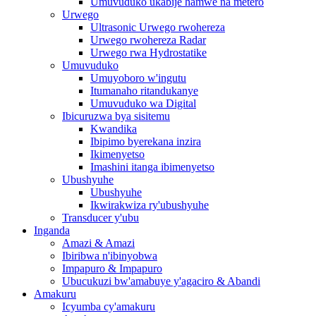
Umuvuduko ukabije hamwe na metero
Urwego
Ultrasonic Urwego rwohereza
Urwego rwohereza Radar
Urwego rwa Hydrostatike
Umuvuduko
Umuyoboro w'ingutu
Itumanaho ritandukanye
Umuvuduko wa Digital
Ibicuruzwa bya sisitemu
Kwandika
Ibipimo byerekana inzira
Ikimenyetso
Imashini itanga ibimenyetso
Ubushyuhe
Ubushyuhe
Ikwirakwiza ry'ubushyuhe
Transducer y'ubu
Inganda
Amazi & Amazi
Ibiribwa n'ibinyobwa
Impapuro & Impapuro
Ubucukuzi bw'amabuye y'agaciro & Abandi
Amakuru
Icyumba cy'amakuru