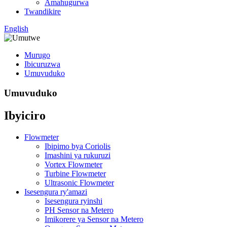
Amahugurwa
Twandikire
English
Murugo
Ibicuruzwa
Umuvuduko
Umuvuduko
Ibyiciro
Flowmeter
Ibipimo bya Coriolis
Imashini ya rukuruzi
Vortex Flowmeter
Turbine Flowmeter
Ultrasonic Flowmeter
Isesengura ry'amazi
Isesengura ryinshi
PH Sensor na Metero
Imikorere ya Sensor na Metero