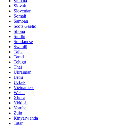
Sinhala
Slovak
Slovenian
Somali
Samoan
Scots Gaelic
Shona
Sindhi
Sundanese
Swahili
Tajik
Tamil
Telugu
Thai
Ukrainian
Urdu
Uzbek
Vietnamese
Welsh
Xhosa
Yiddish
Yoruba
Zulu
Kinyarwanda
Tatar