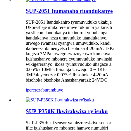
SUP-2051 Itumanaho ritandukanye
SUP-2051 Itandukaniro ryumuvuduko ukabije
Ukoresheje imikorere-imwe rukumbi ya kirisiti
ya silicon itandukanya tekinoroji yubuhanga
itandukanya neza umuvuduko utandukanye,
urwego rwamazi cyangwa umuvuduko. kandi
ikohereza ibimenyetso bisohoka 4-20 mA. 1kPa
kugeza 3MPa urwego rwuzuye rwo kumenya.
Igishushanyo mbonera cyumuvuduko mwinshi
wikigereranyo, ikosa ryumuvuduko uhagaze ±
0.05% / 10MPa Ibiranga Urwego: 0 ~ 1KPa ~
3MPaIcyemezo: 0.075% Ibisohoka: 4-20mA
bisohoka bisohoka Amashanyarazi: 24VDC
iperereza
burambuye
SUP-P350K Ikwirakwiza ry'isuku
SUP-P350K ni sensor ya piezoresistive sensor
ifite igishushanyo mbonera hamwe numubiri