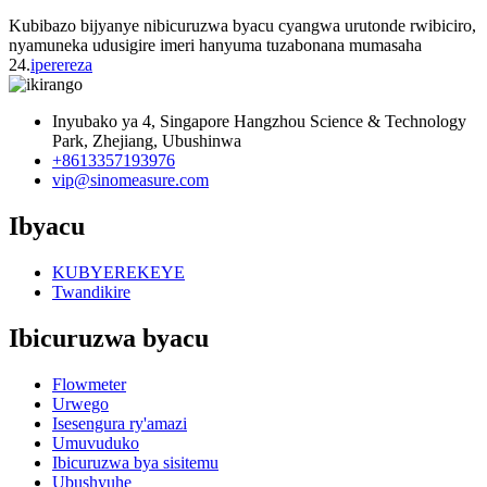
Kubibazo bijyanye nibicuruzwa byacu cyangwa urutonde rwibiciro,
nyamuneka udusigire imeri hanyuma tuzabonana mumasaha
24.
iperereza
Inyubako ya 4, Singapore Hangzhou Science & Technology
Park, Zhejiang, Ubushinwa
+8613357193976
vip@sinomeasure.com
Ibyacu
KUBYEREKEYE
Twandikire
Ibicuruzwa byacu
Flowmeter
Urwego
Isesengura ry'amazi
Umuvuduko
Ibicuruzwa bya sisitemu
Ubushyuhe