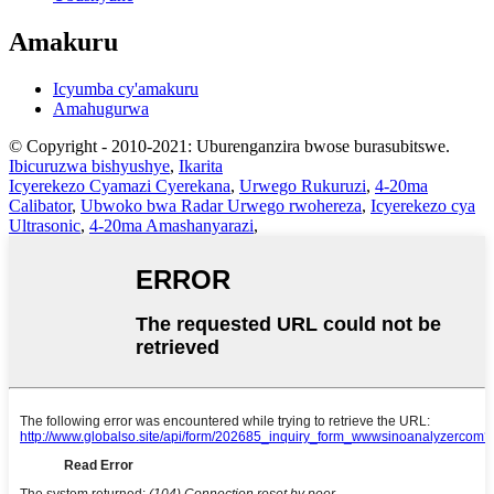
Amakuru
Icyumba cy'amakuru
Amahugurwa
© Copyright - 2010-2021: Uburenganzira bwose burasubitswe.
Ibicuruzwa bishyushye
,
Ikarita
Icyerekezo Cyamazi Cyerekana
,
Urwego Rukuruzi
,
4-20ma
Calibator
,
Ubwoko bwa Radar Urwego rwohereza
,
Icyerekezo cya
Ultrasonic
,
4-20ma Amashanyarazi
,