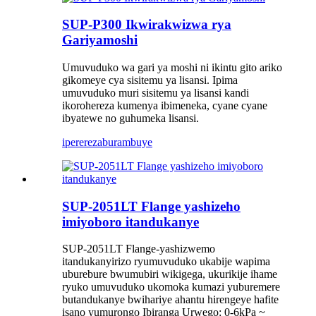
SUP-P300 Ikwirakwizwa rya
Gariyamoshi
Umuvuduko wa gari ya moshi ni ikintu gito ariko
gikomeye cya sisitemu ya lisansi. Ipima
umuvuduko muri sisitemu ya lisansi kandi
ikorohereza kumenya ibimeneka, cyane cyane
ibyatewe no guhumeka lisansi.
iperereza
burambuye
SUP-2051LT Flange yashizeho
imiyoboro itandukanye
SUP-2051LT Flange-yashizwemo
itandukanyirizo ryumuvuduko ukabije wapima
uburebure bwumubiri wikigega, ukurikije ihame
ryuko umuvuduko ukomoka kumazi yuburemere
butandukanye bwihariye ahantu hirengeye hafite
isano yumurongo Ibiranga Urwego: 0-6kPa ~