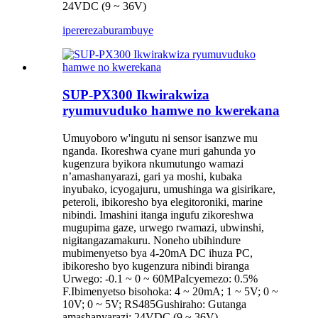
24VDC (9 ~ 36V)
iperereza
burambuye
SUP-PX300 Ikwirakwiza
ryumuvuduko hamwe no kwerekana
Umuyoboro w'ingutu ni sensor isanzwe mu
nganda. Ikoreshwa cyane muri gahunda yo
kugenzura byikora nkumutungo wamazi
n’amashanyarazi, gari ya moshi, kubaka
inyubako, icyogajuru, umushinga wa gisirikare,
peteroli, ibikoresho bya elegitoroniki, marine
nibindi. Imashini itanga ingufu zikoreshwa
mugupima gaze, urwego rwamazi, ubwinshi,
nigitangazamakuru. Noneho ubihindure
mubimenyetso bya 4-20mA DC ihuza PC,
ibikoresho byo kugenzura nibindi biranga
Urwego: -0.1 ~ 0 ~ 60MPaIcyemezo: 0.5%
F.Ibimenyetso bisohoka: 4 ~ 20mA; 1 ~ 5V; 0 ~
10V; 0 ~ 5V; RS485Gushiraho: Gutanga
amashanyarazi: 24VDC (9 ~ 36V)