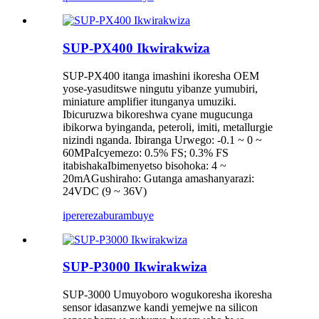
SUP-PX400 Ikwirakwiza
SUP-PX400 itanga imashini ikoresha OEM
yose-yasuditswe ningutu yibanze yumubiri,
miniature amplifier itunganya umuziki.
Ibicuruzwa bikoreshwa cyane mugucunga
ibikorwa byinganda, peteroli, imiti, metallurgie
nizindi nganda. Ibiranga Urwego: -0.1 ~ 0 ~
60MPaIcyemezo: 0.5% FS; 0.3% FS
itabishakaIbimenyetso bisohoka: 4 ~
20mAGushiraho: Gutanga amashanyarazi:
24VDC (9 ~ 36V)
iperereza
burambuye
SUP-P3000 Ikwirakwiza
SUP-3000 Umuyoboro wogukoresha ikoresha
sensor idasanzwe kandi yemejwe na silicon