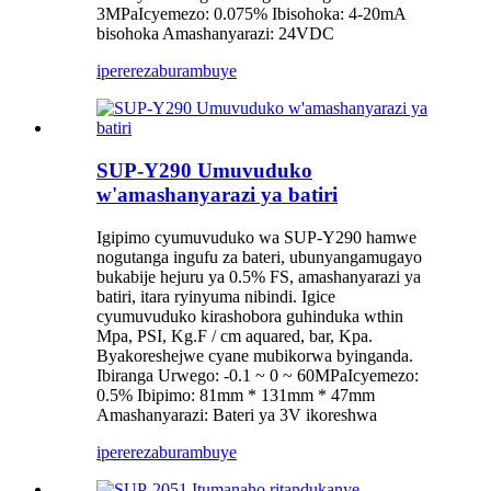
3MPaIcyemezo: 0.075% Ibisohoka: 4-20mA
bisohoka Amashanyarazi: 24VDC
iperereza
burambuye
SUP-Y290 Umuvuduko
w'amashanyarazi ya batiri
Igipimo cyumuvuduko wa SUP-Y290 hamwe
nogutanga ingufu za bateri, ubunyangamugayo
bukabije hejuru ya 0.5% FS, amashanyarazi ya
batiri, itara ryinyuma nibindi. Igice
cyumuvuduko kirashobora guhinduka wthin
Mpa, PSI, Kg.F / cm aquared, bar, Kpa.
Byakoreshejwe cyane mubikorwa byinganda.
Ibiranga Urwego: -0.1 ~ 0 ~ 60MPaIcyemezo:
0.5% Ibipimo: 81mm * 131mm * 47mm
Amashanyarazi: Bateri ya 3V ikoreshwa
iperereza
burambuye